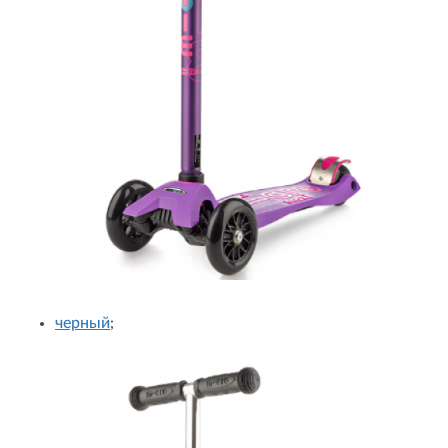
черный
;