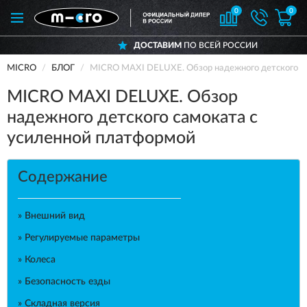
0
0
ДОСТАВИМ
ПО ВСЕЙ РОССИИ
MICRO
БЛОГ
MICRO MAXI DELUXE. Обзор надежного детского с
MICRO MAXI DELUXE. Обзор
надежного детского самоката с
усиленной платформой
Содержание
» Внешний вид
» Регулируемые параметры
» Колеса
» Безопасность езды
» Складная версия