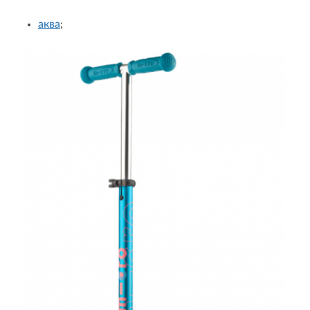
аква
;