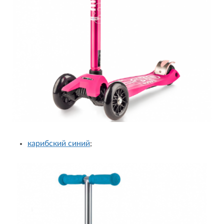
карибский синий
;