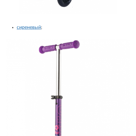
сиреневый
;