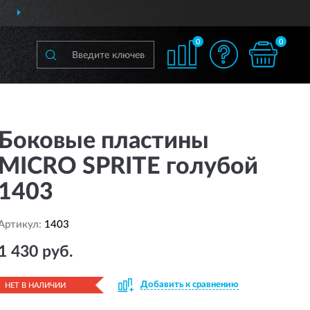
 РОССИИ
ПОЛНЫЙ
АС
0
0
Боковые пластины
MICRO SPRITE голубой
1403
Артикул:
1403
1 430 руб.
Добавить к сравнению
НЕТ В НАЛИЧИИ