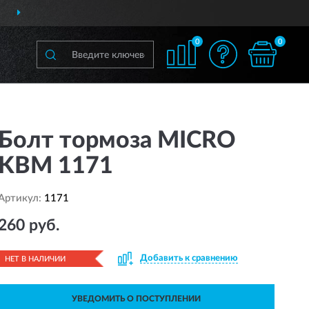
М
ПО ВСЕЙ РОССИИ
П
0
0
Болт тормоза MICRO
KBM 1171
Артикул:
1171
260 руб.
Добавить к сравнению
НЕТ В НАЛИЧИИ
УВЕДОМИТЬ О ПОСТУПЛЕНИИ