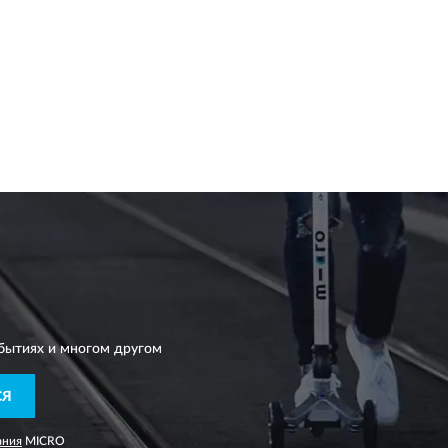
бытиях и многом другом
СЯ
ания
MICRO