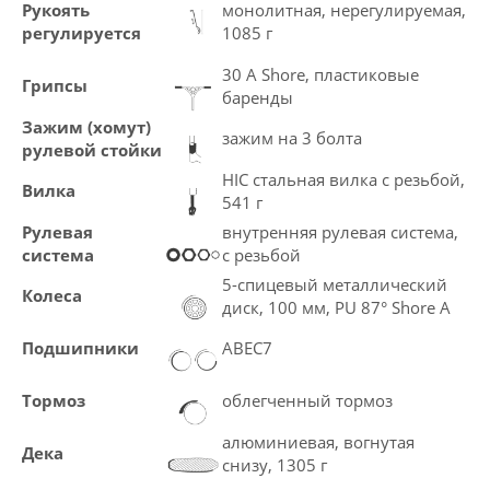
Рукоять
монолитная, нерегулируемая,
регулируется
1085 г
30 A Shore, пластиковые
Грипсы
баренды
Зажим (хомут)
зажим на 3 болта
рулевой стойки
HIC стальная вилка с резьбой,
Вилка
541 г
Рулевая
внутренняя рулевая система,
система
с резьбой
5-спицевый металлический
Колеса
диск, 100 мм, PU 87° Shore A
Подшипники
ABEC7
Тормоз
облегченный тормоз
алюминиевая, вогнутая
Дека
снизу, 1305 г