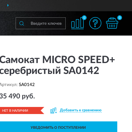
М
ПО ВСЕЙ РОССИИ
П
0
0
Самокат MICRO SPEED+
серебристый SA0142
Артикул:
SA0142
35 490 руб.
Добавить к сравнению
НЕТ В НАЛИЧИИ
УВЕДОМИТЬ О ПОСТУПЛЕНИИ