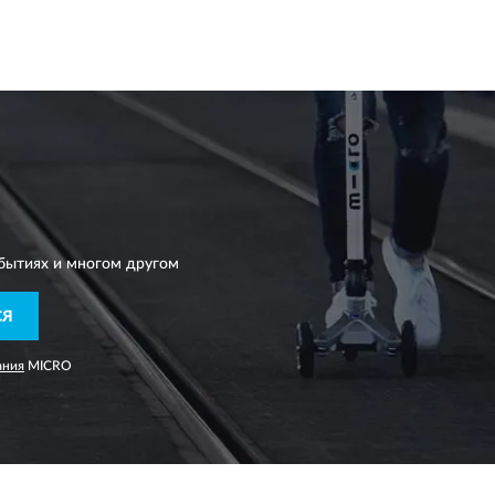
бытиях и многом другом
СЯ
ания
MICRO