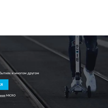
бытиях и многом другом
СЯ
ания
MICRO