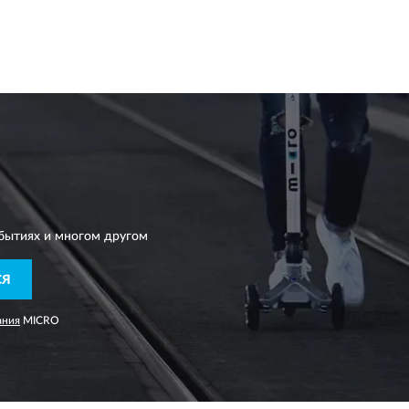
бытиях и многом другом
СЯ
ания
MICRO