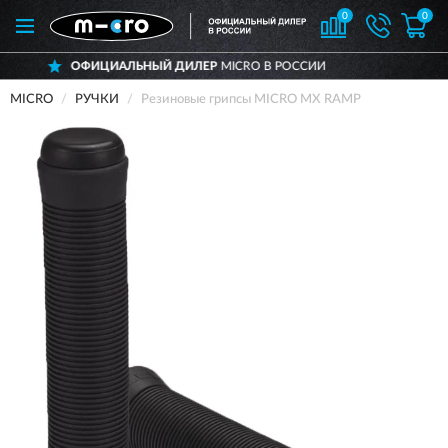
0
0
ОФИЦИАЛЬНЫЙ ДИЛЕР
MICRO В РОССИИ
MICRO
РУЧКИ
Резиновые грипсы MICRO MX RAMP