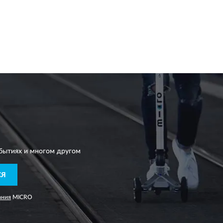
бытиях и многом другом
СЯ
ания
MICRO