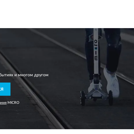
бытиях и многом другом
СЯ
ания
MICRO