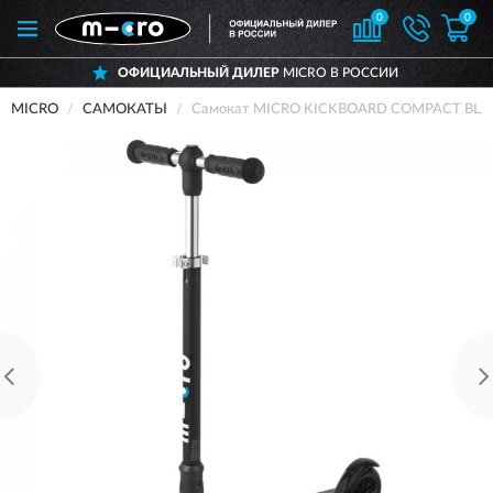
0
0
ОФИЦИАЛЬНЫЙ ДИЛЕР
MICRO В РОССИИ
MICRO
САМОКАТЫ
Самокат MICRO KICKBOARD COMPACT BLACK