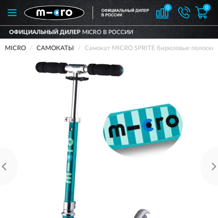
0
0
ДИЛЕР
MICRO В РОССИИ
ДОСТАВИМ
ПО
MICRO
САМОКАТЫ
Самокат MICRO SPRITE бирюзовые полоски