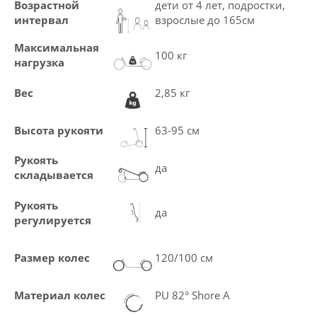
Возрастной
дети от 4 лет, подростки,
интервал
взрослые до 165см
Максимальная
100 кг
нагрузка
Вес
2,85 кг
Высота рукояти
63-95 см
Рукоять
да
складывается
Рукоять
да
регулируется
Размер колес
120/100 см
Материал колес
PU 82° Shore A