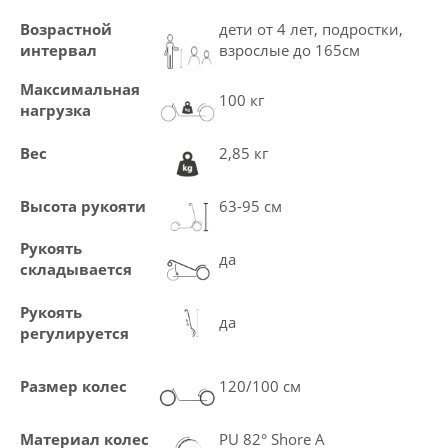
Возрастной
дети от 4 лет, подростки,
интервал
взрослые до 165см
Максимальная
100 кг
нагрузка
Вес
2,85 кг
Высота рукояти
63-95 см
Рукоять
да
складывается
Рукоять
да
регулируется
Размер колес
120/100 см
Материал колес
PU 82° Shore A