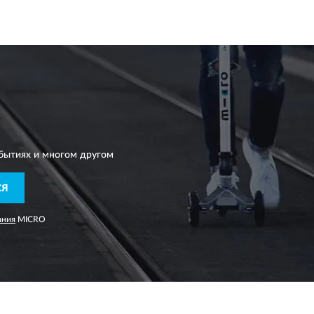
бытиях и многом другом
СЯ
ания
MICRO