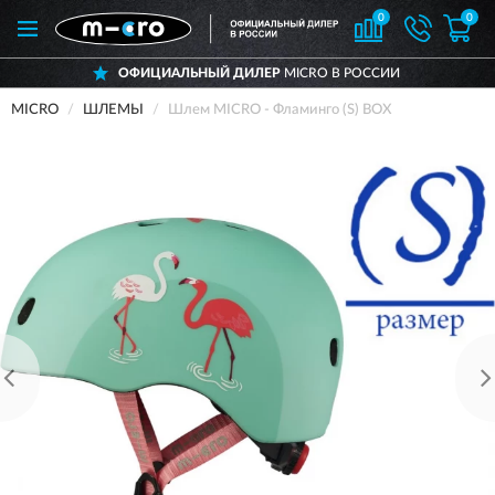
0
0
ОФИЦИАЛЬНЫЙ ДИЛЕР
MICRO В РОССИИ
MICRO
ШЛЕМЫ
Шлем MICRO - Фламинго (S) BOX