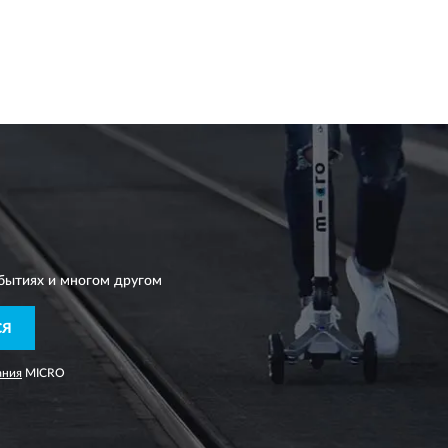
бытиях и многом другом
СЯ
ания
MICRO