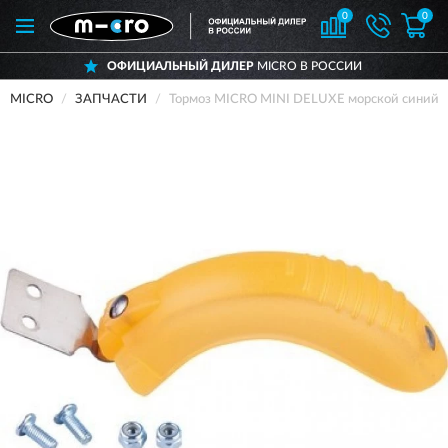
0
0
ОФИЦИАЛЬНЫЙ ДИЛЕР
MICRO В РОССИИ
MICRO
ЗАПЧАСТИ
Тормоз MICRO MINI DELUXE морской синий