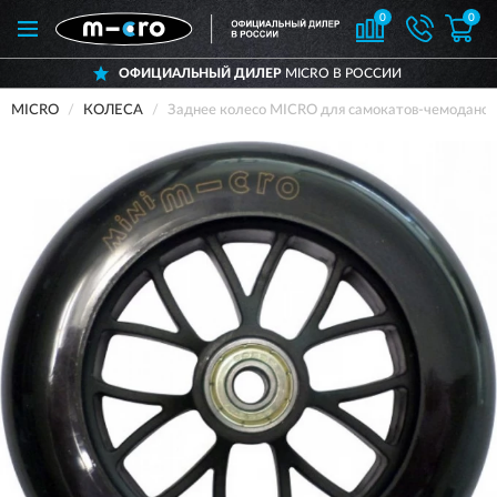
0
0
ОФИЦИАЛЬНЫЙ ДИЛЕР
MICRO В РОССИИ
MICRO
КОЛЕСА
Заднее колесо MICRO для самокатов-чемоданов