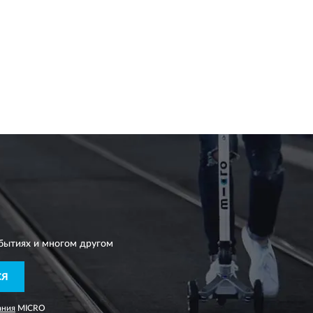
бытиях и многом другом
СЯ
ания
MICRO