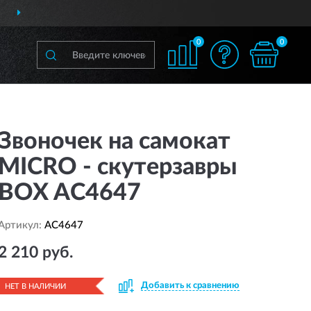
ДОСТАВИМ
ПО ВСЕЙ РОССИИ
0
0
Звоночек на самокат
MICRO - cкутерзавры
BOX AC4647
Артикул:
AC4647
2 210 руб.
Добавить к сравнению
НЕТ В НАЛИЧИИ