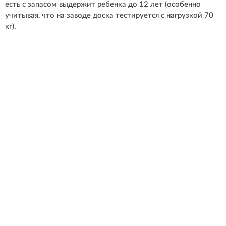
есть с запасом выдержит ребенка до 12 лет (особенно
учитывая, что на заводе доска тестируется с нагрузкой 70
кг).
Для ног места достаточно, ведь длина деки 33 см, а ширина
14,2 см. Клиренс самоката составляет 2,5 см, поэтому,
встретив небольшой бугорок или камешек, он не будет
тереться доской об асфальт.